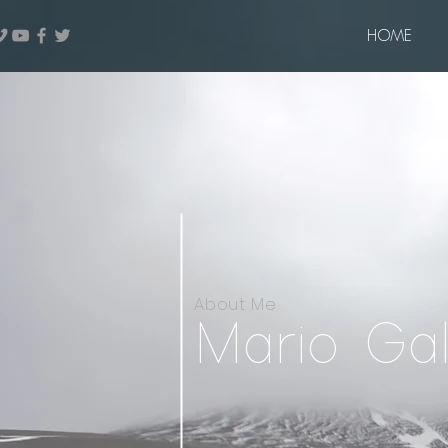
HOME
About Me
Mario Ga