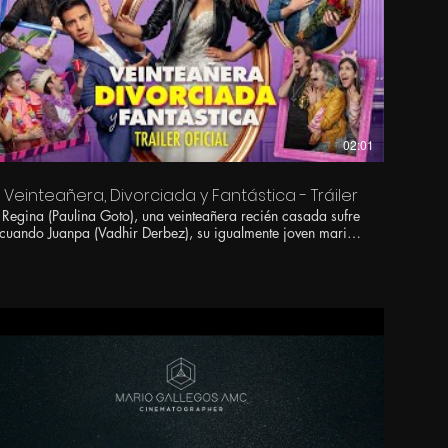
02:01
Veinteañera, Divorciada y Fantástica - Tráiler
Regina (Paulina Goto), una veinteañera recién casada sufre
cuando Juanpa (Vadhir Derbez), su igualmente joven marido
le pide el divorcio y tiene que replantearse su vida
enfrentando por primera vez los retos de rentar un
departamento, buscar trabajo y convertirse en adulta. Con
las actuaciones de Natalia Téllez, Jesús Zavala, Gisselle
Kuri, Ela Velden, Ana González Bello, Paco Rueda y
Claudio Roca; y las apariciones especiales de Pedro Sola,
Ricardo Peralta, Vanessa Claudio, Natalia Valenzuela, El
Capi Pérez y Manelyk. 13 de marzo en cines