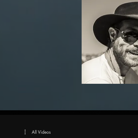
Con el GalloDP
Detrás 
All Videos