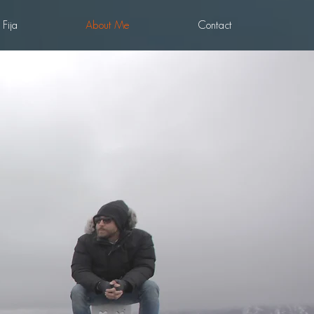
 Fija
About Me
Contact