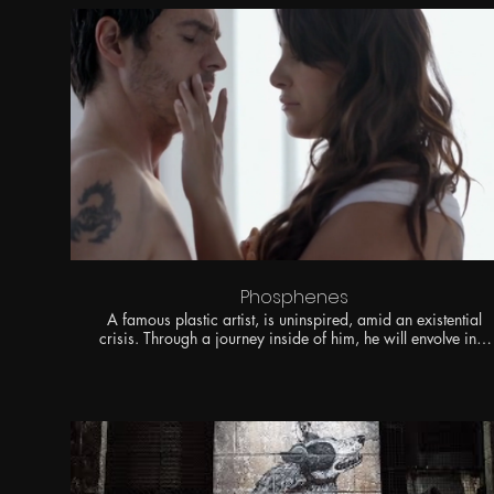
Desde hace años he querido 
cámara de algunos proyectos
desarrolla la fotografía, a ni
planeacion del look o acabado
Aquí presentaré material d
r
ecomendaciones y tips para
que compartir es importan
profesional y humano.
Phosphenes
A famous plastic artist, is uninspired, amid an existential
crisis. Through a journey inside of him, he will envolve in a
parallel world full of art, imagination and sensuality, to
Contacto
finally achieve a new work of art or just an illusion.