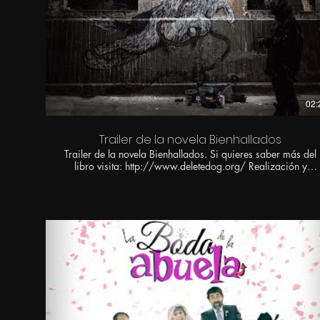
02:
Trailer de la novela Bienhallados
Trailer de la novela Bienhallados. Si quieres saber más del
libro visita: http://www.deletedog.org/ Realización y
producción: Faride Schroeder Guion y narración: Blas
Valdez, Sabina Finn Cast: Michel Chauvet, Bastardilla,
Francisco Barreiro Productora de línea: Ericka Lavín
Director de fotografía: Mario Gallegos “El Gallo” Foto Fija:
Alex Z. Reynaud Asistente de Cámara: Rodrigo Sandoval
“El Pollo” Gaffer: Miguel Ángel Ortiz Staff: Regino Corona
Edición: Faride Schroeder Diseño Sonoro y Mix: Rafael
Castanedo Cajiga – Dinamita Audio Diseño Sonoro: Luis
Flores – LSD Audio Grabación Audio: Fito Cedillo –
Dinamita Audio Corrección de Color: Juan Luis Reza –
Dinamita Post