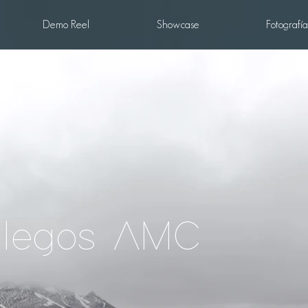
Demo Reel
Showcase
Fotografía
llegos AMC