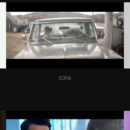
desarrollar un blog en donde pueda compartir todos lo
 en los que he participado, cada una de las etapas en
vel creativo, investigación, visualización (preproducción)
 final en la Postproducción.
e algunos proyectos desde sus orígenes hasta su fin
 aquellos que les pueda interesar y servir de alguna m
te para entablar intercambios que generan crecimien
SOFIA
SUBSCRIBE