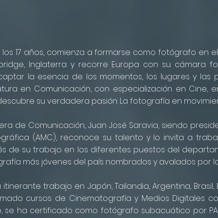
 A los 17 años, comienza a formarse como fotógrafo en el 
idge, Inglaterra y recorre Europa con su cámara fo
aptar la esencia de los momentos, los lugares y las 
atura en Comunicación, con especialización en Cine, e
escubre su verdadera pasión: La fotografía en movimien
rera de Comunicación, Juan José Saravia, siendo presi
ráfica (AMC), reconoce su talento y lo invita a trab
vés de su trabajo en los diferentes puestos del depart
grafía más jóvenes del país nombrados y avalados por l
inerante trabajo en Japón, Tailandia, Argentina, Brasil, E.
mado cursos de Cinematografía y Medios Digitales con
, se ha certificado como fotógrafo subacuático por PA