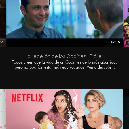
23
02:15
La rebelión de los Godínez - Tráiler
Todos creen que la vida de un Godín es de lo más aburrida,
pero no podrían estar más equivocados. Ven a descubrir
por qué, viendo #LaRebeliónDeLosGodínez próximamente
en nuestras salas. Síguenos en: FACEBOOK:
https://www.facebook.com/cinepolisonl... TWITTER:
https://twitter.com/Cinepolis INSTAGRAM:
https://www.instagram.com/cinepolismx/